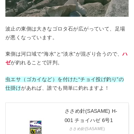
波止の東側は大きなゴロタ石が広がっていて、足場
が悪くなっています。
東側は河口域で“海水”と“淡水”が混ざり合うので、
ハ
ゼ
が釣れることで評判。
虫エサ（ゴカイなど）を付けた“チョイ投げ釣り”の
仕掛け
があれば、誰でも簡単に釣れますよ！
ささめ針(SASAME) H-
001 チョイハゼ 6号1
ささめ針(SASAME)