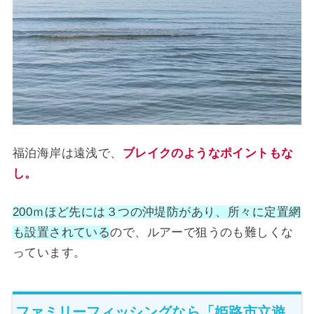
福泊海岸は遠浅で、
ブレイクのようなポイントもな
し。
200ｍほど先には３つの沖堤防があり、所々に定置網
も設置されている
ので、ルアーで狙うのも難しくな
っています。
ファミリーフィッシングなら「姫路市立遊