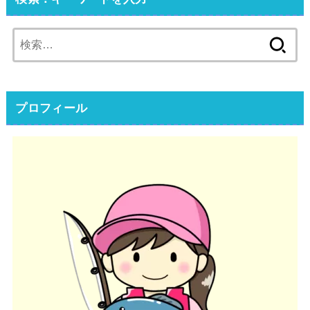
検
索:
プロフィール