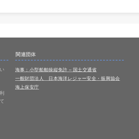
関連団体
い
海事：小型船舶操縦免許 – 国土交通省
一般財団法人 日本海洋レジャー安全・振興協会
海上保安庁
利
て