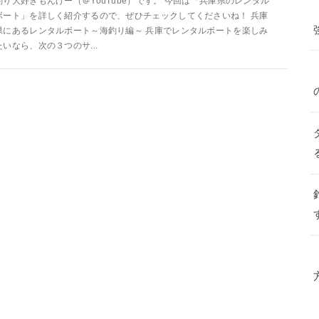
釣り大好きもんげー（＠YouTube）です。 今回は「兵庫県のレンタル
ボート」を詳しく紹介するので、ぜひチェックしてくださいね！ 兵庫
県にあるレンタルボート～海釣り編～ 兵庫でレンタルボートを楽しみ
たいなら、次の３つのサ...