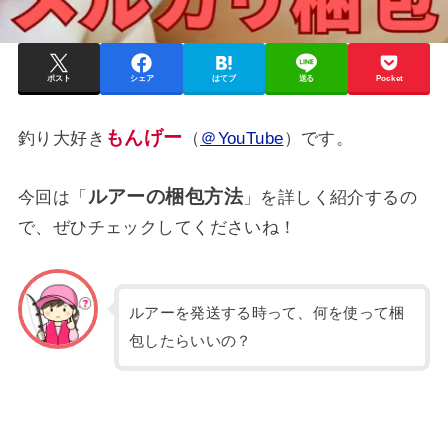
ポスト
シェア
はてブ
送る
Pocket
もんげー
釣り大好き
（
＠YouTube
）です。
ルアーの梱包方法
今回は「
」を詳しく紹介するの
で、ぜひチェックしてくださいね！
ルアーを発送する時って、何を使って梱
包したらいいの？