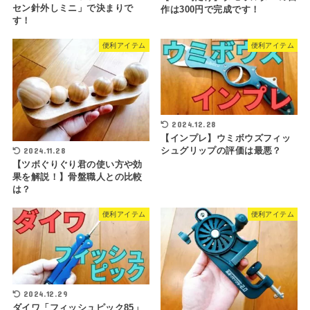
セン針外しミニ」で決まりで
作は300円で完成です！
す！
便利アイテム
便利アイテム
2024.12.28
【インプレ】ウミボウズフィッ
2024.11.28
シュグリップの評価は最悪？
【ツボぐりぐり君の使い方や効
果を解説！】骨盤職人との比較
は？
便利アイテム
便利アイテム
2024.12.29
ダイワ「フィッシュピック85」