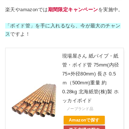
楽天やamazonでは
期間限定キャンペーン
を実施中。
「ボイド管」
を手に入れるなら、今が最大のチャン
ス
ですよ！
現場屋さん 紙パイプ・紙
管・ボイド管 75mm(内径
75×外径80mm) 長さ 0.5
ｍ（500mm)重量 約
0.28kg 北海紙管(株)製 ホ
ッカイボイド
ノーブランド品
Amazonで探す