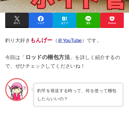
ポスト
シェア
はてブ
送る
Pocket
もんげー
釣り大好き
（
＠YouTube
）です。
ロッドの梱包方法
今回は「
」を詳しく紹介するの
で、ぜひチェックしてくださいね！
釣竿を発送する時って、何を使って梱包
したらいいの？