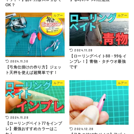
OK？
ルアー
ルアー
2024.11.28
【ローリングベイト88・99をイ
2024.11.30
ンプレ！】青物・タチウオ最強
です
【弓角仕掛けの作り方】ジェッ
ト天秤を使えば超簡単です！
ルアー
ルアー
2024.11.28
【ローリングベイト77をインプ
2024.12.28
レ】最強おすすめカラーはこ