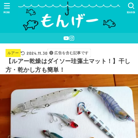
MENU
SEARCH
2024.11.30
ルアー
広告を含む記事です
【ルアー乾燥はダイソー珪藻土マット！】干し
方・乾かし方も簡単！