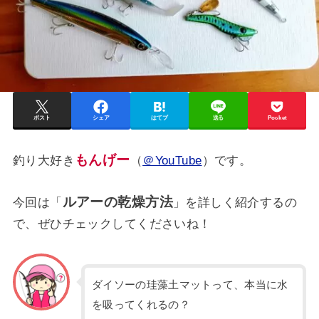
ポスト
シェア
はてブ
送る
Pocket
もんげー
釣り大好き
（
＠YouTube
）です。
ルアーの乾燥方法
今回は「
」を詳しく紹介するの
で、ぜひチェックしてくださいね！
ダイソーの珪藻土マットって、本当に水
を吸ってくれるの？