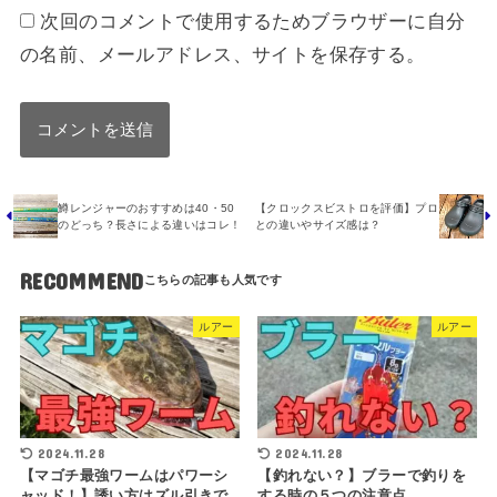
次回のコメントで使用するためブラウザーに自分
の名前、メールアドレス、サイトを保存する。
鱒レンジャーのおすすめは40・50
【クロックスビストロを評価】プロ
のどっち？長さによる違いはコレ！
との違いやサイズ感は？
RECOMMEND
ルアー
ルアー
2024.11.28
2024.11.28
【マゴチ最強ワームはパワーシ
【釣れない？】ブラーで釣りを
ャッド！】誘い方はズル引きで
する時の５つの注意点