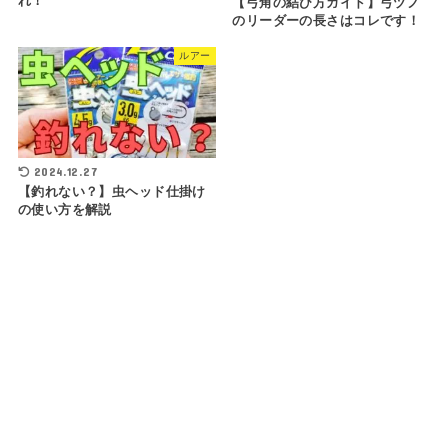
れ！
【弓角の結び方ガイド】弓ヅノ
のリーダーの長さはコレです！
ルアー
2024.12.27
【釣れない？】虫ヘッド仕掛け
の使い方を解説