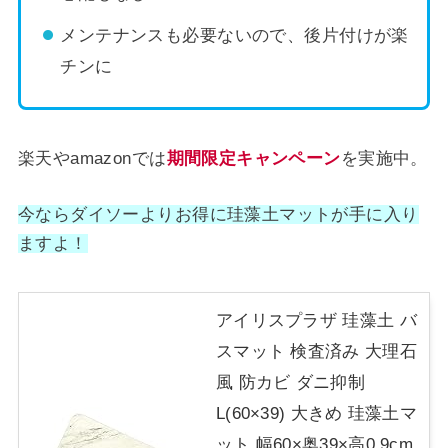
メンテナンスも必要ないので、後片付けが楽
チンに
楽天やamazonでは
期間限定キャンペーン
を実施中。
今ならダイソーよりお得に珪藻土マットが手に入り
ますよ！
アイリスプラザ 珪藻土 バ
スマット 検査済み 大理石
風 防カビ ダニ抑制
L(60×39) 大きめ 珪藻土マ
ット 幅60×奥39×高0.9cm