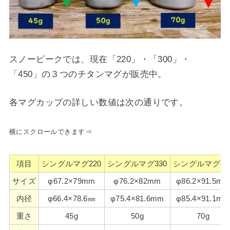
スノーピークでは、現在「220」・「300」・
「450」の３つのチタンマグが販売中。
各マグカップの詳しい数値は次の通りです。
横にスクロールできます⇒
項目
シングルマグ220
シングルマグ330
シングルマグ45
サイズ
φ67.2×79mm
φ76.2×82mm
φ86.2×91.5mm
内径
φ66.4×78.6㎜
φ75.4×81.6mm
φ85.4×91.1mm
重さ
45g
50g
70g