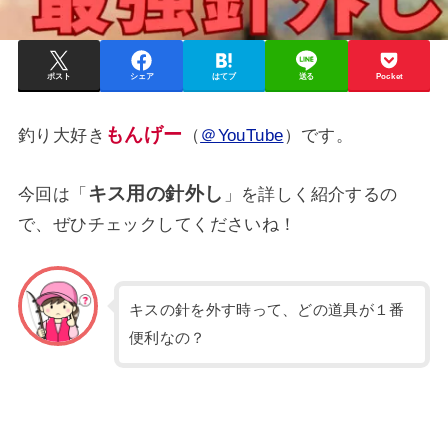
ポスト
シェア
はてブ
送る
Pocket
もんげー
釣り大好き
（
＠YouTube
）です。
キス用の針外し
今回は「
」を詳しく紹介するの
で、ぜひチェックしてくださいね！
キスの針を外す時って、どの道具が１番
便利なの？