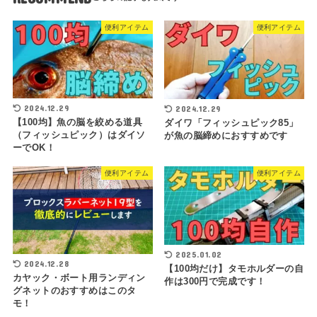
便利アイテム
便利アイテム
2024.12.29
2024.12.29
【100均】魚の脳を絞める道具
ダイワ「フィッシュピック85」
（フィッシュピック）はダイソ
が魚の脳締めにおすすめです
ーでOK！
便利アイテム
便利アイテム
2025.01.02
2024.12.28
【100均だけ】タモホルダーの自
カヤック・ボート用ランディン
作は300円で完成です！
グネットのおすすめはこのタ
モ！