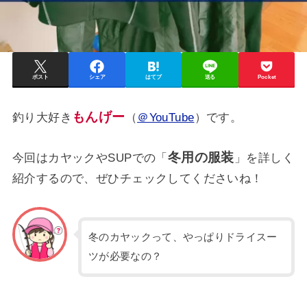
ポスト
シェア
はてブ
送る
Pocket
もんげー
釣り大好き
（
＠YouTube
）です。
冬用の服装
今回はカヤックやSUPでの「
」を詳しく
紹介するので、ぜひチェックしてくださいね！
冬のカヤックって、やっぱりドライスー
ツが必要なの？