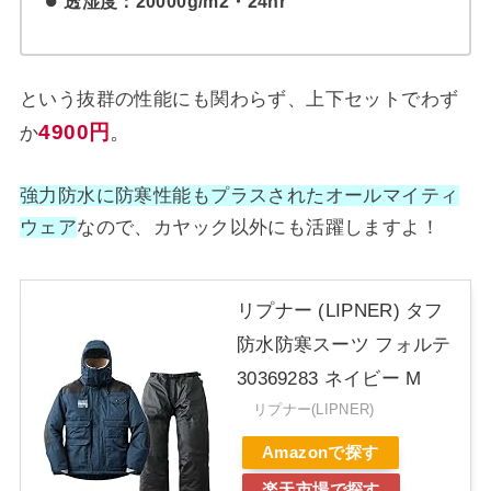
透湿度：20000g/m2・24hr
という抜群の性能にも関わらず、上下セットでわず
4900円
。
か
強力防水に防寒性能もプラスされたオールマイティ
ウェア
なので、カヤック以外にも活躍しますよ！
リプナー (LIPNER) タフ
防水防寒スーツ フォルテ
30369283 ネイビー M
リプナー(LIPNER)
Amazonで探す
楽天市場で探す