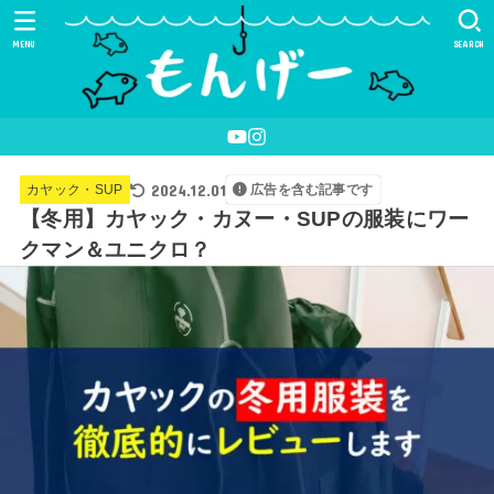
MENU
SEARCH
2024.12.01
カヤック・SUP
広告を含む記事です
【冬用】カヤック・カヌー・SUPの服装にワー
クマン＆ユニクロ？