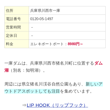
住所
兵庫県川西市一庫
電話番号
0120-05-1497
営業時間
－
定休日
－
料金
エレキボートボート：
8980円～
一庫ダムは、兵庫県川西市猪名川町に位置する
ダム
湖
（別名：知明湖）。
周辺には県立猪名川渓谷自然公園もあり、
新しいア
ウトドアスポットしても注目
を集めています。
⇒
LIP HOOK（リップフック）