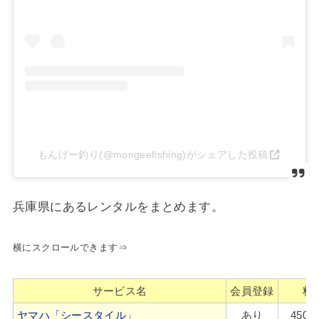
もんげー釣り(@mongeefishing)がシェアした投稿
兵庫県にあるレンタルをまとめます。
横にスクロールできます⇒
サービス名
会員登録
料
ヤマハ「シースタイル」
あり
450