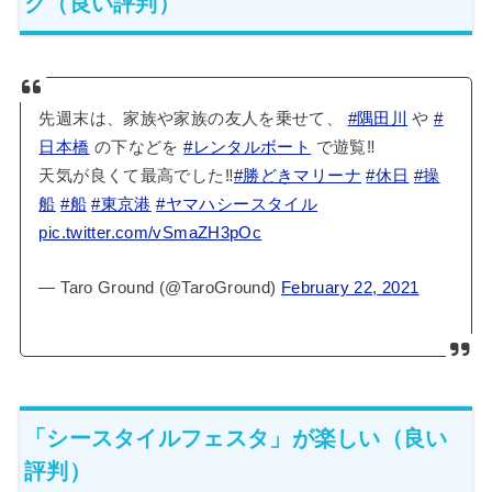
グ（良い評判）
先週末は、家族や家族の友人を乗せて、
#隅田川
や
#
日本橋
の下などを
#レンタルボート
で遊覧‼️
天気が良くて最高でした‼️
#勝どきマリーナ
#休日
#操
船
#船
#東京港
#ヤマハシースタイル
pic.twitter.com/vSmaZH3pOc
— Taro Ground (@TaroGround)
February 22, 2021
「シースタイルフェスタ」が楽しい（良い
評判）