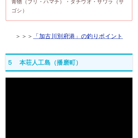
青物（ブリ・ハマチ）・タチウオ・サワラ（サ
ゴシ）
＞＞＞
「加古川別府港」の釣りポイント
５ 本荘人工島（播磨町）