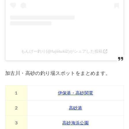
もんげー釣り(@fujiiituki2)がシェアした投稿
加古川・高砂の釣り場スポットをまとめます。
１
伊保港・高砂関電
２
高砂港
３
高砂海浜公園