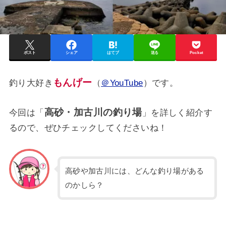
ポスト
シェア
はてブ
送る
Pocket
もんげー
釣り大好き
（
＠YouTube
）です。
高砂・加古川の釣り場
今回は「
」を詳しく紹介す
るので、ぜひチェックしてくださいね！
高砂や加古川には、どんな釣り場がある
のかしら？