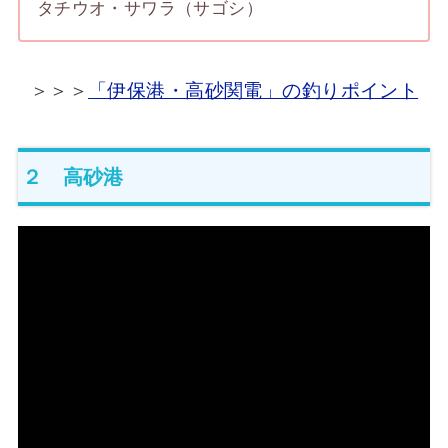
タチウオ・サワラ（サゴシ）
＞＞＞
「伊保港・高砂関電」の釣りポイント
２ 高砂港