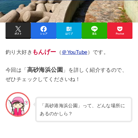
ポスト
シェア
はてブ
送る
Pocket
もんげー
釣り大好き
（
＠YouTube
）です。
高砂海浜公園
今回は「
」を詳しく紹介するので、
ぜひチェックしてくださいね！
「高砂港海浜公園」って、どんな場所に
あるのかしら？