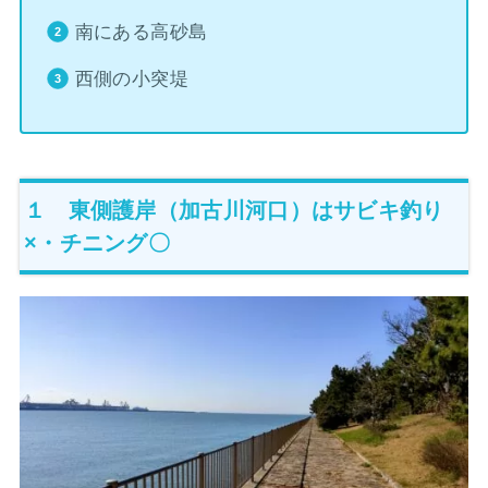
南にある高砂島
西側の小突堤
１ 東側護岸（加古川河口）はサビキ釣り
×・チニング〇