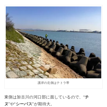
護岸の北側はテトラ帯
東側は加古川の河口部に面しているので、“
チ
ヌ
”や“
シーバス
”が期待大。