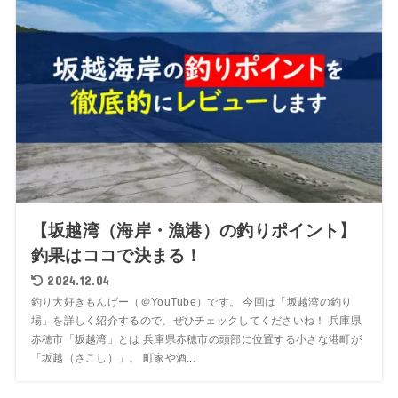
【坂越湾（海岸・漁港）の釣りポイント】
釣果はココで決まる！
2024.12.04
釣り大好きもんげー（＠YouTube）です。 今回は「坂越湾の釣り
場」を詳しく紹介するので、ぜひチェックしてくださいね！ 兵庫県
赤穂市「坂越湾」とは 兵庫県赤穂市の頭部に位置する小さな港町が
「坂越（さこし）」。 町家や酒...