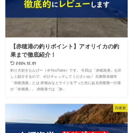
【赤穂港の釣りポイント】アオリイカの釣
果まで徹底紹介！
2024.12.01
釣り大好きもんげー（＠YouTube）です。 今回は「赤穂漁港」を詳
しく紹介するので、ぜひチェックしてくださいね！ 兵庫県赤穂市
「赤穂漁港」とは 赤穂みなとラインを下った先にある赤穂唯一の港
が「赤穂港」。 赤穂港では「加...
西播磨