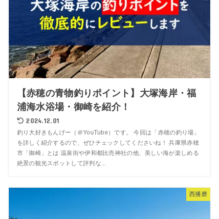
【赤穂の青物釣りポイント】大塚海岸・福
浦海水浴場・御崎を紹介！
2024.12.01
釣り大好きもんげー（＠YouTube）です。 今回は「赤穂の釣り場」
を詳しく紹介するので、ぜひチェックしてくださいね！ 兵庫県赤穂
市「御崎」とは 温泉街や伊和都比売神社の他、美しい海が楽しめる
絶景の観光スポットして評判な...
西播磨