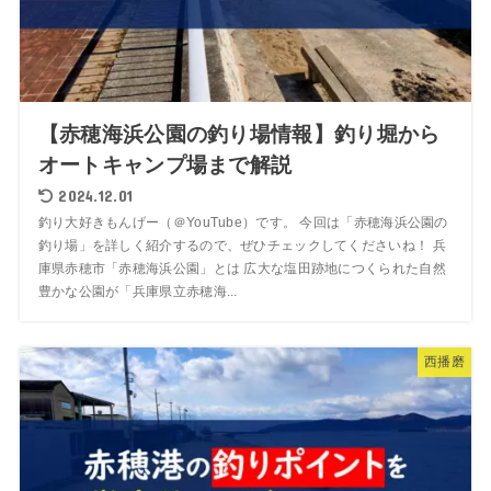
【赤穂海浜公園の釣り場情報】釣り堀から
オートキャンプ場まで解説
2024.12.01
釣り大好きもんげー（＠YouTube）です。 今回は「赤穂海浜公園の
釣り場」を詳しく紹介するので、ぜひチェックしてくださいね！ 兵
庫県赤穂市「赤穂海浜公園」とは 広大な塩田跡地につくられた自然
豊かな公園が「兵庫県立赤穂海...
西播磨