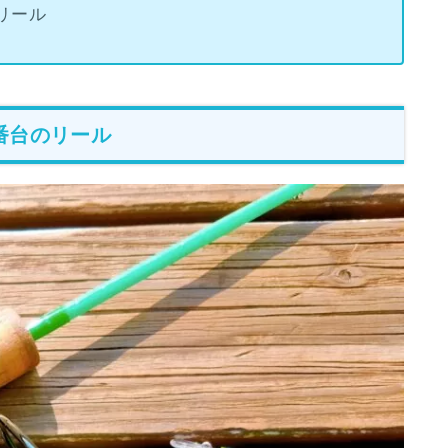
のリール
番台のリール