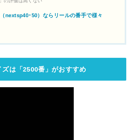
」の評価は高くない
extsp40･50）ならリールの番手で様々
ズは「2500番」がおすすめ