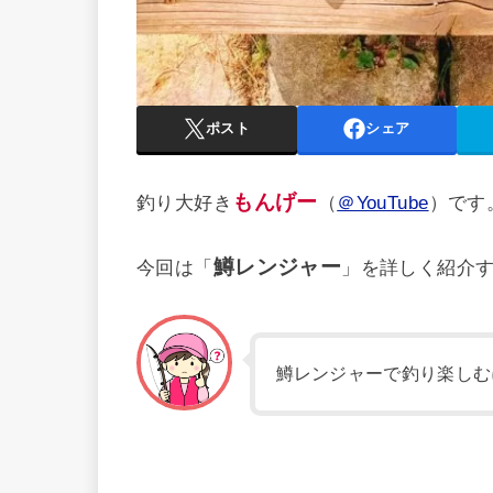
ポスト
シェア
もんげー
釣り大好き
（
＠YouTube
）です
鱒レンジャー
今回は「
」を詳しく紹介
鱒レンジャーで釣り楽しむ