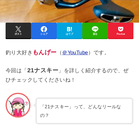
ポスト
シェア
はてブ
送る
Pocket
もんげー
釣り大好き
（
＠YouTube
）です。
21ナスキー
今回は「
」を詳しく紹介するので、ぜ
ひチェックしてくださいね！
「21ナスキー」って、どんなリールな
の？