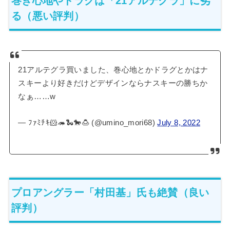
巻き心地やドラグは「21アルテグラ」に劣
る（悪い評判）
21アルテグラ買いました、巻心地とかドラグとかはナ
スキーより好きだけどデザインならナスキーの勝ちか
なぁ……w
— ﾌｧﾐﾁｷ🐹🦔🐍🐎🍮 (@umino_mori68)
July 8, 2022
プロアングラー「村田基」氏も絶賛（良い
評判）