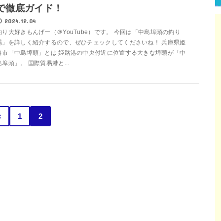
で徹底ガイド！
2024.12.04
釣り大好きもんげー（＠YouTube）です。 今回は「中島埠頭の釣り
場」を詳しく紹介するので、ぜひチェックしてくださいね！ 兵庫県姫
路市「中島埠頭」とは 姫路港の中央付近に位置する大きな埠頭が「中
島埠頭」。 国際貿易港と...
＜
1
2