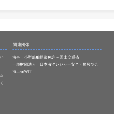
関連団体
い
海事：小型船舶操縦免許 – 国土交通省
一般財団法人 日本海洋レジャー安全・振興協会
海上保安庁
利
て