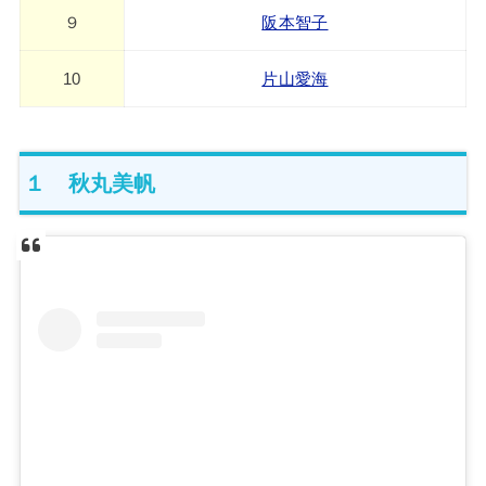
９
阪本智子
10
片山愛海
１ 秋丸美帆