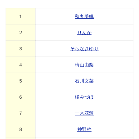
１
秋丸美帆
２
りんか
３
そらなさゆり
４
晴山由梨
５
石川文菜
６
橘みづほ
７
一木花漣
８
神野梓