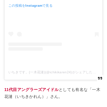
この投稿をInstagramで見る
いちきです。(一木花漣)(@ichikikaren24)がシェアした投稿
11代目アングラーズアイドル
としても有名な「一木
花漣（いちきかれん）」さん。