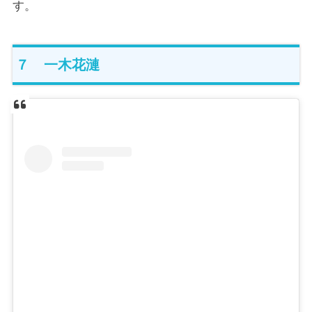
す。
７ 一木花漣