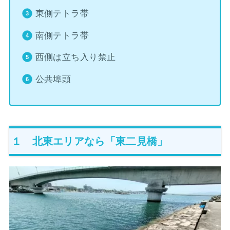
東側テトラ帯
南側テトラ帯
西側は立ち入り禁止
公共埠頭
１ 北東エリアなら「東二見橋」