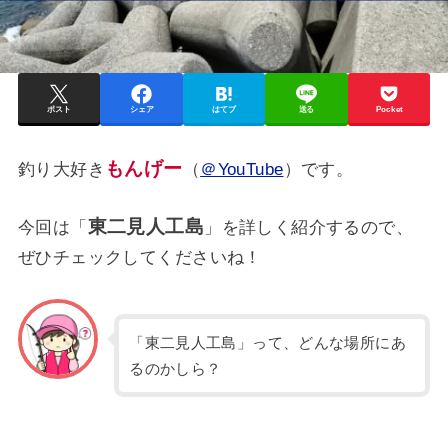
ポスト
シェア
はてブ
送る
Pocket
もんげー
釣り大好き
（
＠YouTube
）です。
東二見人工島
今回は「
」を詳しく紹介するので、
ぜひチェックしてくださいね！
「東二見人工島」って、どんな場所にあ
るのかしら？