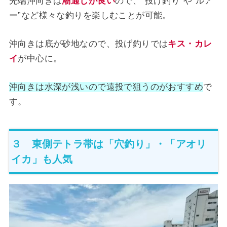
先端沖向きは
潮通しが良い
ので、“投げ釣り”や“ルア
ー”など様々な釣りを楽しむことが可能。
沖向きは底が砂地なので、投げ釣りでは
キス・カレ
イ
が中心に。
沖向きは水深が浅いので遠投で狙うのがおすすめ
で
す。
３ 東側テトラ帯は「穴釣り」・「アオリ
イカ」も人気