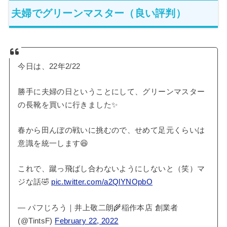
夫婦でグリーンマスター（良い評判）
今日は、22年2/22
勝手に夫婦の日ということにして、グリーンマスター
の長靴を買いに行きました✨
春から田んぼの戦いに挑むので、せめて足元くらいは
意識を統一します😆
これで、蹴っ飛ばし合わないようにしないと（笑）マ
ジな話🤣
pic.twitter.com/a2QlYNOpbO
— パフじろう｜井上敬二朗🌾稲作本店 創業者
(@TintsF)
February 22, 2022