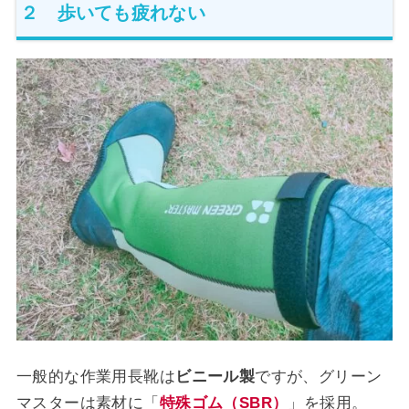
２ 歩いても疲れない
一般的な作業用長靴は
ビニール製
ですが、グリーン
マスターは素材に「
特殊ゴム（SBR）
」を採用。