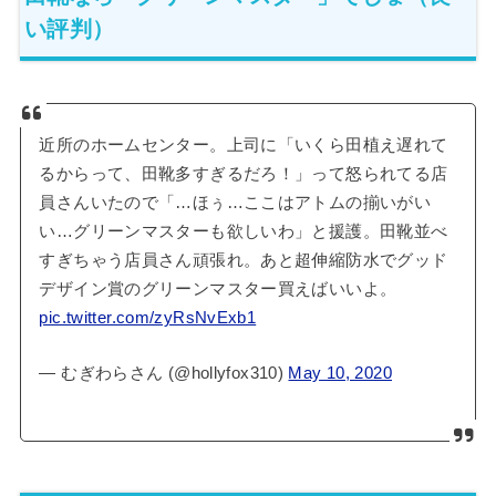
い評判）
近所のホームセンター。上司に「いくら田植え遅れて
るからって、田靴多すぎるだろ！」って怒られてる店
員さんいたので「…ほぅ…ここはアトムの揃いがい
い…グリーンマスターも欲しいわ」と援護。田靴並べ
すぎちゃう店員さん頑張れ。あと超伸縮防水でグッド
デザイン賞のグリーンマスター買えばいいよ。
pic.twitter.com/zyRsNvExb1
— むぎわらさん (@hollyfox310)
May 10, 2020